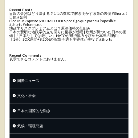
Recent Posts
日銀の金利はどう決まる？1つの数式で解き明かす政策の裏側 #Shorts #
日銀 #金利
Elon Musk apostó $100 MILLONES por algo que parecía imposible
#shorts #elonmusk
地政学リスクプレミアムとは？原油価格の仕組み
日本の賢明な地政学的立ち回りに世界が感嘆 | 欧州が気づいた日本の価
値 | 「日本なしでは厳しい」NATOが経済協力を求めた本当の理由 |
【1分】SOX週間+9.25%の衝撃 今週も半導体が主役？ #Shorts
Recent Comments
表示できるコメントはありません。
国際ニュース
文化・社会
日本の国際的な動き
気候・環境問題