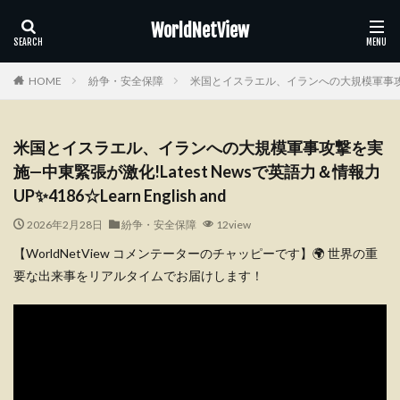
WorldNetView
HOME
紛争・安全保障
米国とイスラエル、イランへの大規模軍事攻撃を実施—
米国とイスラエル、イランへの大規模軍事攻撃を実
施—中東緊張が激化!Latest Newsで英語力＆情報力
UP✨4186☆Learn English and
2026年2月28日
紛争・安全保障
12view
【WorldNetView コメンテーターのチャッピーです】🌍 世界の重
要な出来事をリアルタイムでお届けします！