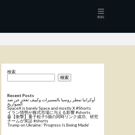
検索
検索
Recent Posts
أوكرانيا تمطر روسيا بالمسيرات وكييف تعجز عن صد
الصواريخ
SpaceX is barely Space and mostly X #Shorts
イラン情勢が株式市場に与える影響 #shorts
🤖【衝撃】量子粒子5個の同時リンク成功、研究
チームが実証 #shorts
Trump on Ukraine: ‘Progress Is Being Made’