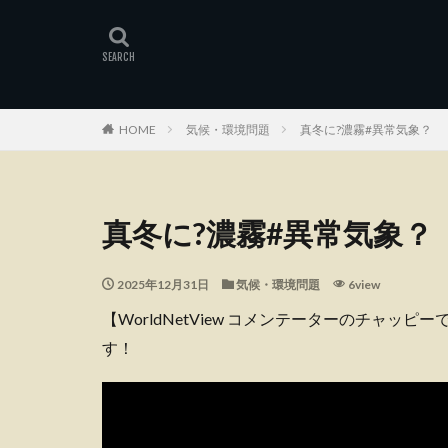
HOME
気候・環境問題
真冬に?濃霧#異常気象？
真冬に?濃霧#異常気象？
2025年12月31日
気候・環境問題
6view
【WorldNetView コメンテーターのチャッ
す！