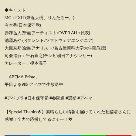
◆キャスト
MC：EXIT(兼近大樹、りんたろー。)
有本香(日本保守党)
赤澤岳人(壁画アーティスト/OVER ALLs代表)
池澤あやか(タレント/ソフトウェアエンジニア)
大槻奈那(金融アナリスト/名古屋商科大学大学院教授)
司会進行：平石直之(テレビ朝日アナウンサー)
ナレーター：榎本温子
「ABEMA Prime」
平日よる9時 アベマで生放送中
#アベプラ #日本保守党 #参院選 #選挙 #アベマ
【Special Thanks🌟】素晴らしい情報を届けてくれた配信者さんに
感謝！全力で応援してるにゃー！💖