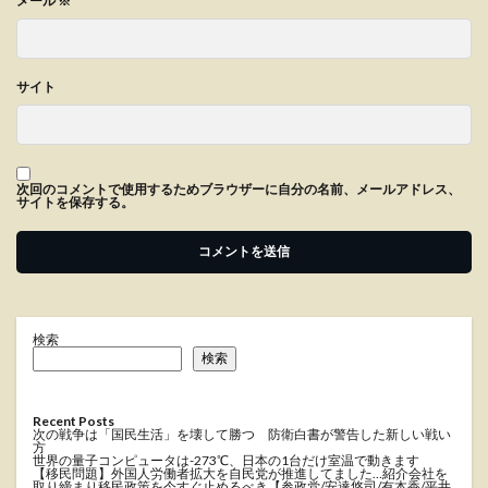
メール
※
サイト
次回のコメントで使用するためブラウザーに自分の名前、メールアドレス、
サイトを保存する。
検索
検索
Recent Posts
次の戦争は「国民生活」を壊して勝つ 防衛白書が警告した新しい戦い
方
世界の量子コンピュータは-273℃、日本の1台だけ室温で動きます
【移民問題】外国人労働者拡大を自民党が推進してました…紹介会社を
取り締まり移民政策を今すぐ止めるべき【参政党/安達悠司/有本香/平井