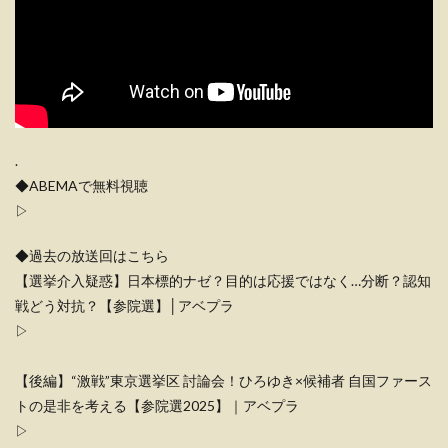
.
◆ABEMAで無料視聴
▷
◆過去の放送回はこちら
【選挙介入疑惑】日本標的ナゼ？目的は応援ではなく…分断？認知
戦どう対抗？【参院選】│アベプラ
▷
【後編】“激戦”東京選挙区 討論会！ひろゆき×候補者 自国ファース
トの是非を考える【参院選2025】｜アベプラ
▷