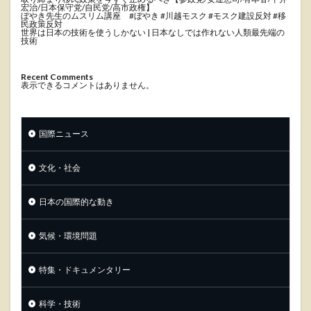
宏治/日本保守党/自民党/高市政権】
ぼやき先生のムスリム講座 #ぼやき #川越モスク #モスク建設反対 #移
民政策反対
世界は日本の技術を使うしかない | 日本なしでは作れない人類最先端の
技術
Recent Comments
表示できるコメントはありません。
国際ニュース
文化・社会
日本の国際的な動き
気候・環境問題
特集・ドキュメンタリー
科学・技術