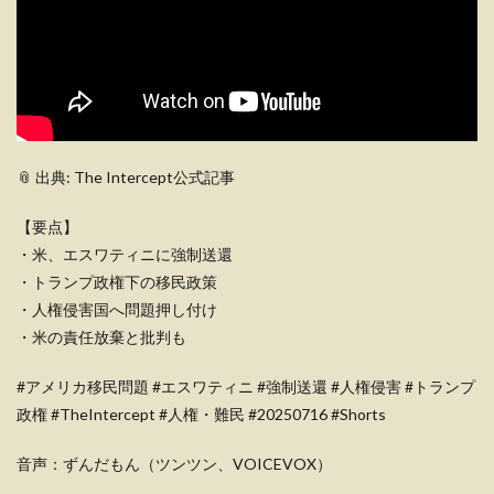
📎 出典: The Intercept公式記事
【要点】
・米、エスワティニに強制送還
・トランプ政権下の移民政策
・人権侵害国へ問題押し付け
・米の責任放棄と批判も
#アメリカ移民問題 #エスワティニ #強制送還 #人権侵害 #トランプ
政権 #TheIntercept #人権・難民 #20250716 #Shorts
音声：ずんだもん（ツンツン、VOICEVOX）