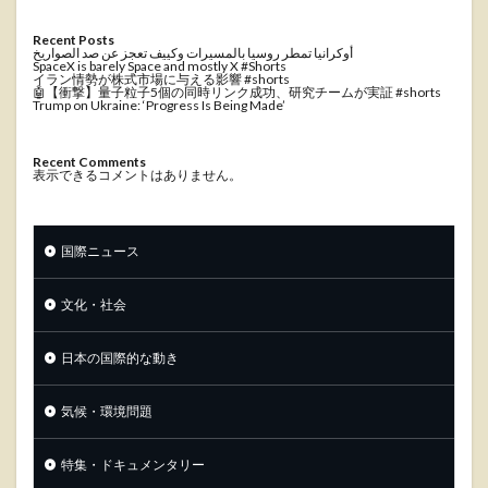
Recent Posts
أوكرانيا تمطر روسيا بالمسيرات وكييف تعجز عن صد الصواريخ
SpaceX is barely Space and mostly X #Shorts
イラン情勢が株式市場に与える影響 #shorts
🤖【衝撃】量子粒子5個の同時リンク成功、研究チームが実証 #shorts
Trump on Ukraine: ‘Progress Is Being Made’
Recent Comments
表示できるコメントはありません。
国際ニュース
文化・社会
日本の国際的な動き
気候・環境問題
特集・ドキュメンタリー