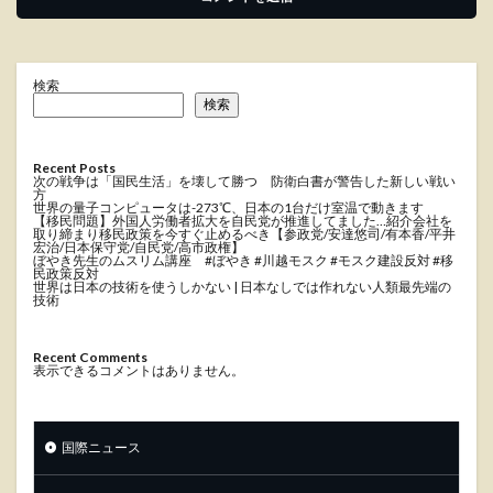
検索
検索
Recent Posts
次の戦争は「国民生活」を壊して勝つ 防衛白書が警告した新しい戦い
方
世界の量子コンピュータは-273℃、日本の1台だけ室温で動きます
【移民問題】外国人労働者拡大を自民党が推進してました…紹介会社を
取り締まり移民政策を今すぐ止めるべき【参政党/安達悠司/有本香/平井
宏治/日本保守党/自民党/高市政権】
ぼやき先生のムスリム講座 #ぼやき #川越モスク #モスク建設反対 #移
民政策反対
世界は日本の技術を使うしかない | 日本なしでは作れない人類最先端の
技術
Recent Comments
表示できるコメントはありません。
国際ニュース