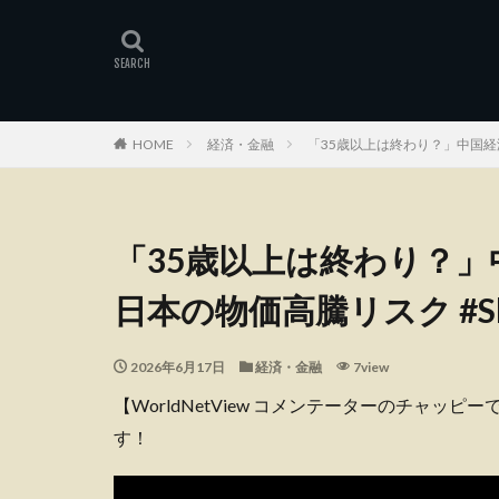
HOME
経済・金融
「35歳以上は終わり？」中国経済
「35歳以上は終わり？
日本の物価高騰リスク #Sho
2026年6月17日
経済・金融
7view
【WorldNetView コメンテーターのチャッ
す！