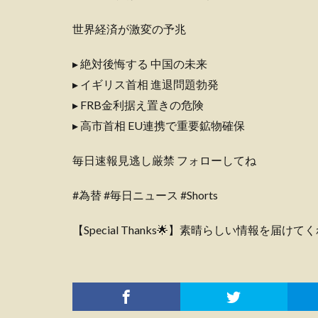
世界経済が激変の予兆
▸ 絶対後悔する 中国の未来
▸ イギリス首相 進退問題勃発
▸ FRB金利据え置きの危険
▸ 高市首相 EU連携で重要鉱物確保
毎日速報見逃し厳禁 フォローしてね
#為替 #毎日ニュース #Shorts
【Special Thanks🌟】素晴らしい情報を