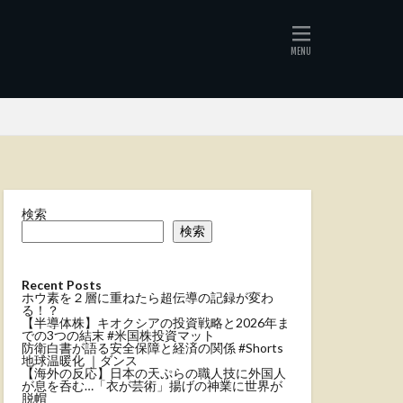
検索
検索
Recent Posts
ホウ素を２層に重ねたら超伝導の記録が変わ
る！？
【半導体株】キオクシアの投資戦略と2026年ま
での3つの結末 #米国株投資マット
防衛白書が語る安全保障と経済の関係 #Shorts
地球温暖化 ｜ダンス
【海外の反応】日本の天ぷらの職人技に外国人
が息を呑む…「衣が芸術」揚げの神業に世界が
脱帽