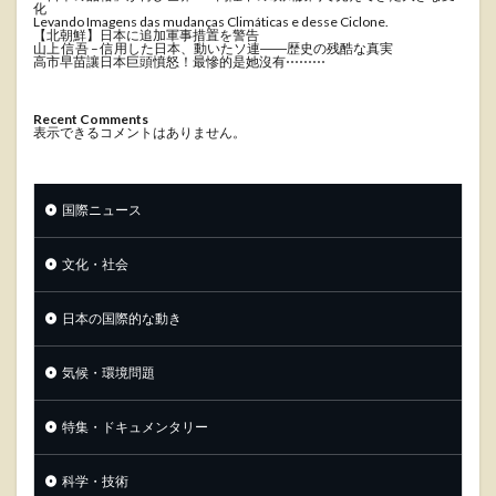
化
Levando Imagens das mudanças Climáticas e desse Ciclone.
【北朝鮮】日本に追加軍事措置を警告
山上 信吾 – 信用した日本、動いたソ連――歴史の残酷な真実
高市早苗讓日本巨頭憤怒！最慘的是她沒有⋯⋯⋯
Recent Comments
表示できるコメントはありません。
国際ニュース
文化・社会
日本の国際的な動き
気候・環境問題
特集・ドキュメンタリー
科学・技術