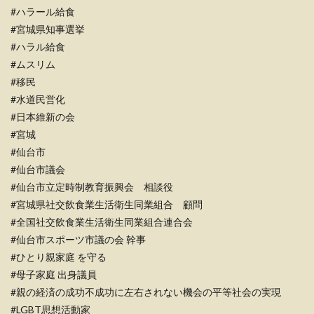
#ハラール給食
#宮城県知事選挙
#ハラル給食
#ムスリム
#移民
#水道民営化
#日本維新の会
#宮城
#仙台市
#仙台市議会
#仙台市立定時制教育振興会 相談役
#宮城県社交飲食業生活衛生同業組合 顧問
#全国社交飲食業生活衛生同業組合連合会
#仙台市スポーツ市議の会 幹事
#ひとり親家庭 を守る
#母子家庭 出身議員
#親の経済の成功不成功に左右されない機会の平等社会の実現
#LGBT思想活動家