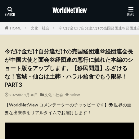
WorldNetView
HOME
文化・社会
今だけ金だけ自分達だけの売国経団連💢経団連
今だけ金だけ自分達だけの売国経団連💢経団連会長
が中国大使と面会💢経団連の悪行に触れた本編のシ
ョート版をアップします。【移民問題】ふざける
な！宮城・仙台は土葬・ハラル給食でもう限界！
PART3
2025年11月30日
文化・社会
9view
【WorldNetView コメンテーターのチャッピーです】🌍 世界の重
要な出来事をリアルタイムでお届けします！