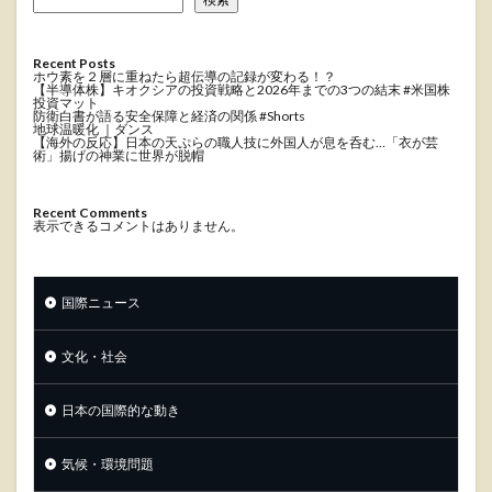
Recent Posts
ホウ素を２層に重ねたら超伝導の記録が変わる！？
【半導体株】キオクシアの投資戦略と2026年までの3つの結末 #米国株
投資マット
防衛白書が語る安全保障と経済の関係 #Shorts
地球温暖化 ｜ダンス
【海外の反応】日本の天ぷらの職人技に外国人が息を呑む…「衣が芸
術」揚げの神業に世界が脱帽
Recent Comments
表示できるコメントはありません。
国際ニュース
文化・社会
日本の国際的な動き
気候・環境問題