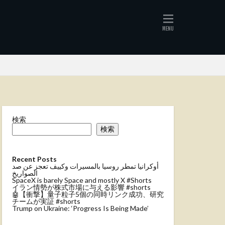
検索
検索
Recent Posts
أوكرانيا تمطر روسيا بالمسيرات وكييف تعجز عن صد
الصواريخ
SpaceX is barely Space and mostly X #Shorts
イラン情勢が株式市場に与える影響 #shorts
🤖【衝撃】量子粒子5個の同時リンク成功、研究
チームが実証 #shorts
Trump on Ukraine: ‘Progress Is Being Made’