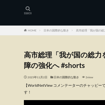
HOME
日本の国際的な動き
高市総理「我が国の総力
高市総理「我が国の総力
障の強化へ #shorts
2025年11月2日
日本の国際的な動き
2view
【WorldNetView コメンテーターのチャッ
す！