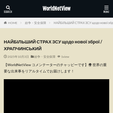
WorldNetView
HOME
紛争・安全保障
НАЙБІЛЬШИЙ СТРАХ ЗСУ щодо нової зб
НАЙБІЛЬШИЙ СТРАХ ЗСУ щодо нової зброї /
ХРАПЧИНСЬКИЙ
2025年10月3日
紛争・安全保障
1view
【WorldNetView コメンテーターのチャッピーです】🌍 世界の重
要な出来事をリアルタイムでお届けします！