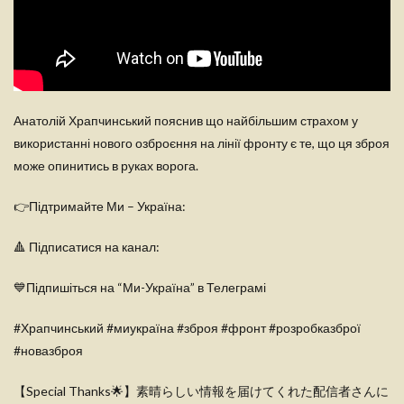
Анатолій Храпчинський пояснив що найбільшим страхом у
використанні нового озброєння на лінії фронту є те, що ця зброя
може опинитись в руках ворога.
👉Підтримайте Ми – Україна:
🔺 Підписатися на канал:
💙Підпишіться на “Ми-Україна” в Телеграмі
#Храпчинський #миукраїна #зброя #фронт #розробказброї
#новазброя
【Special Thanks🌟】素晴らしい情報を届けてくれた配信者さんに