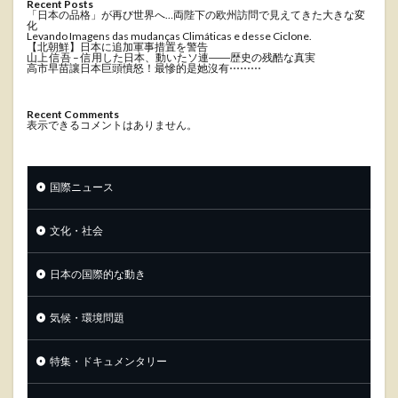
Recent Posts
「日本の品格」が再び世界へ…両陛下の欧州訪問で見えてきた大きな変
化
Levando Imagens das mudanças Climáticas e desse Ciclone.
【北朝鮮】日本に追加軍事措置を警告
山上 信吾 – 信用した日本、動いたソ連――歴史の残酷な真実
高市早苗讓日本巨頭憤怒！最慘的是她沒有⋯⋯⋯
Recent Comments
表示できるコメントはありません。
国際ニュース
文化・社会
日本の国際的な動き
気候・環境問題
特集・ドキュメンタリー