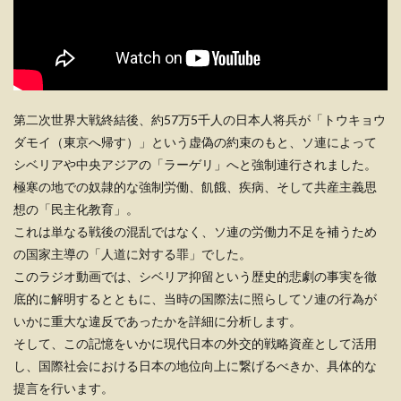
第二次世界大戦終結後、約57万5千人の日本人将兵が「トウキョウ
ダモイ（東京へ帰す）」という虚偽の約束のもと、ソ連によって
シベリアや中央アジアの「ラーゲリ」へと強制連行されました。
極寒の地での奴隷的な強制労働、飢餓、疾病、そして共産主義思
想の「民主化教育」。
これは単なる戦後の混乱ではなく、ソ連の労働力不足を補うため
の国家主導の「人道に対する罪」でした。
このラジオ動画では、シベリア抑留という歴史的悲劇の事実を徹
底的に解明するとともに、当時の国際法に照らしてソ連の行為が
いかに重大な違反であったかを詳細に分析します。
そして、この記憶をいかに現代日本の外交的戦略資産として活用
し、国際社会における日本の地位向上に繋げるべきか、具体的な
提言を行います。