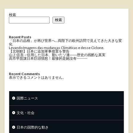
検索
検索
Recent Posts
「日本の品格」が再び世界へ…両陛下の欧州訪問で見えてきた大きな変
化
Levando Imagens das mudanças Climáticas e desse Ciclone.
【北朝鮮】日本に追加軍事措置を警告
山上 信吾 – 信用した日本、動いたソ連――歴史の残酷な真実
高市早苗讓日本巨頭憤怒！最慘的是她沒有⋯⋯⋯
Recent Comments
表示できるコメントはありません。
国際ニュース
文化・社会
日本の国際的な動き