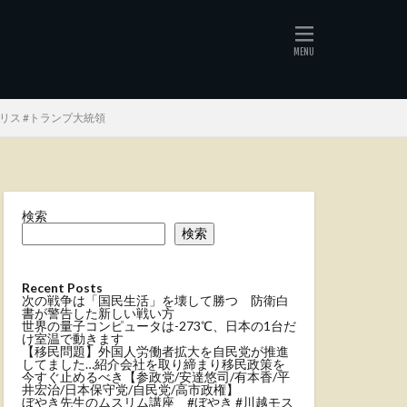
リス #トランプ大統領
検索
検索
Recent Posts
次の戦争は「国民生活」を壊して勝つ 防衛白
書が警告した新しい戦い方
世界の量子コンピュータは-273℃、日本の1台だ
け室温で動きます
【移民問題】外国人労働者拡大を自民党が推進
してました…紹介会社を取り締まり移民政策を
今すぐ止めるべき【参政党/安達悠司/有本香/平
井宏治/日本保守党/自民党/高市政権】
ぼやき先生のムスリム講座 #ぼやき #川越モス