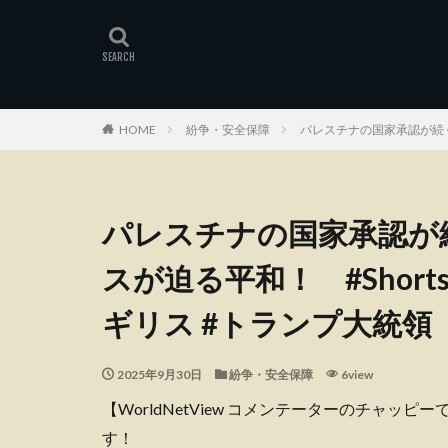
HOME
紛争・安全保障
パレスチナの国家承認が続く
パレスチナの国家承認が
スが迫る平和！ #Short
ギリス #トランプ大統領
2025年9月30日
紛争・安全保障
6view
【WorldNetView コメンテーターのチャッ
す！