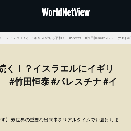
WorldNetView
！？イスラエルにイギリスが迫る平和！ #Shorts #竹田恒泰 #パレスチナ #イギ
続く！？イスラエルにイギリ
s #竹田恒泰 #パレスチナ #イ
ピーです】🌍 世界の重要な出来事をリアルタイムでお届けしま