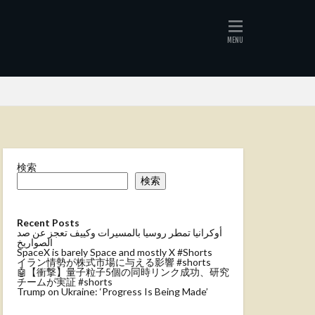
検索
検索
Recent Posts
أوكرانيا تمطر روسيا بالمسيرات وكييف تعجز عن صد
الصواريخ
SpaceX is barely Space and mostly X #Shorts
イラン情勢が株式市場に与える影響 #shorts
🤖【衝撃】量子粒子5個の同時リンク成功、研究
チームが実証 #shorts
Trump on Ukraine: ‘Progress Is Being Made’