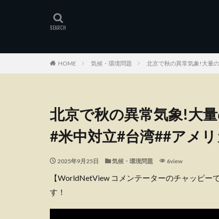
HOME
気候・環境問題
北京で秋の異常気象!大量の
北京で秋の異常気象!大量
#米中対立#台湾##アメ
2025年9月25日
気候・環境問題
6view
【WorldNetView コメンテーターのチャッ
す！