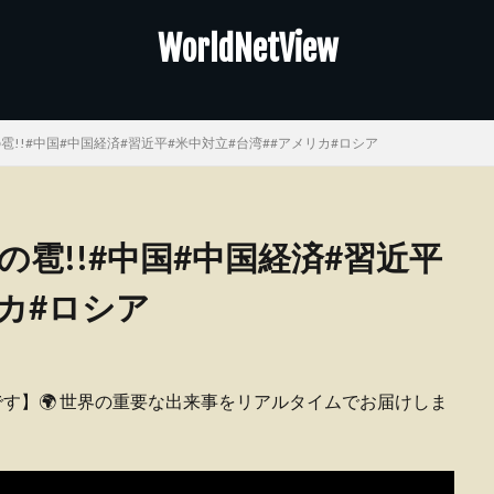
WorldNetView
雹!!#中国#中国経済#習近平#米中対立#台湾##アメリカ#ロシア
の雹!!#中国#中国経済#習近平
リカ#ロシア
ピーです】🌍 世界の重要な出来事をリアルタイムでお届けしま