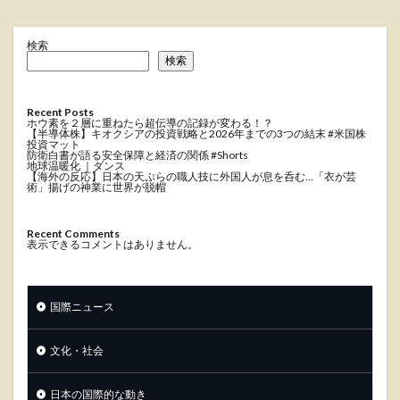
検索
検索
Recent Posts
ホウ素を２層に重ねたら超伝導の記録が変わる！？
【半導体株】キオクシアの投資戦略と2026年までの3つの結末 #米国株
投資マット
防衛白書が語る安全保障と経済の関係 #Shorts
地球温暖化 ｜ダンス
【海外の反応】日本の天ぷらの職人技に外国人が息を呑む…「衣が芸
術」揚げの神業に世界が脱帽
Recent Comments
表示できるコメントはありません。
国際ニュース
文化・社会
日本の国際的な動き