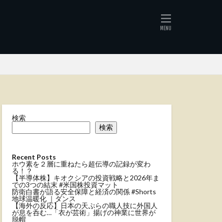
検索
検索
Recent Posts
ホウ素を２層に重ねたら超伝導の記録が変わ
る！？
【半導体株】キオクシアの投資戦略と2026年ま
での3つの結末 #米国株投資マット
防衛白書が語る安全保障と経済の関係 #Shorts
地球温暖化 ｜ダンス
【海外の反応】日本の天ぷらの職人技に外国人
が息を呑む…「衣が芸術」揚げの神業に世界が
脱帽