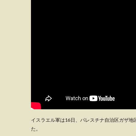
イスラエル軍は16日、パレスチナ自治区ガザ地
た。