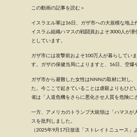
この動画の記事を読む＞
イスラエル軍は16日、ガザ市への大規模な地上
イスラム組織ハマスの戦闘員およそ3000人が
としています。
ガザ市には攻撃前およそ100万人が暮らしてい
す。ガザの保健当局によりますと、16日、空爆
ガザ市から避難した女性はNNNの取材に対し
た。今ここで起きていることは虐殺よりもひど
省は「人道危機をさらに悪化させ人質を危険に
一方、アメリカのトランプ大統領は「ハマスが
スを批判しました。
（2025年9月17日放送「ストレイトニュース」