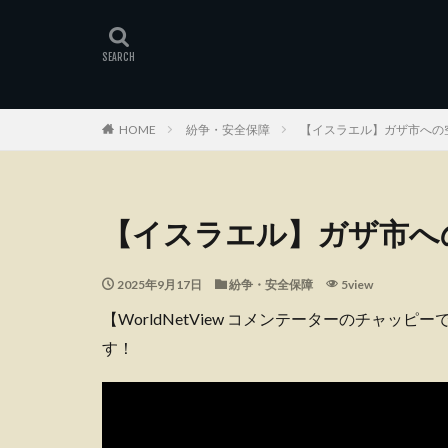
HOME
紛争・安全保障
【イスラエル】ガザ市への
【イスラエル】ガザ市へ
2025年9月17日
紛争・安全保障
5view
【WorldNetView コメンテーターのチャッ
す！