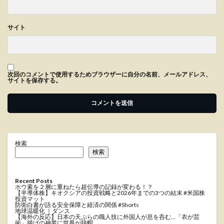
サイト
次回のコメントで使用するためブラウザーに自分の名前、メールアドレス、
サイトを保存する。
検索
検索
Recent Posts
ホウ素を２層に重ねたら超伝導の記録が変わる！？
【半導体株】キオクシアの投資戦略と2026年までの3つの結末 #米国株
投資マット
防衛白書が語る安全保障と経済の関係 #Shorts
地球温暖化 ｜ダンス
【海外の反応】日本の天ぷらの職人技に外国人が息を呑む…「衣が芸
術」揚げの神業に世界が脱帽