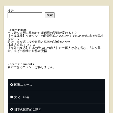
検索
検索
Recent Posts
ホウ素を２層に重ねたら超伝導の記録が変わる！？
【半導体株】キオクシアの投資戦略と2026年までの3つの結末 #米国株
投資マット
防衛白書が語る安全保障と経済の関係 #Shorts
地球温暖化 ｜ダンス
【海外の反応】日本の天ぷらの職人技に外国人が息を呑む…「衣が芸
術」揚げの神業に世界が脱帽
Recent Comments
表示できるコメントはありません。
国際ニュース
文化・社会
日本の国際的な動き