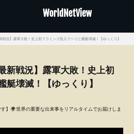
WorldNetView
新戦況】露軍大敗！史上初フラミンゴ投入でヘリと艦艇壊滅！【ゆっくり】
最新戦況】露軍大敗！史上初
艦艇壊滅！【ゆっくり】
ピーです】🌍 世界の重要な出来事をリアルタイムでお届けしま