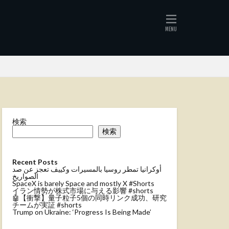
検索
検索
Recent Posts
أوكرانيا تمطر روسيا بالمسيرات وكييف تعجز عن صد
الصواريخ
SpaceX is barely Space and mostly X #Shorts
イラン情勢が株式市場に与える影響 #shorts
🤖【衝撃】量子粒子5個の同時リンク成功、研究
チームが実証 #shorts
Trump on Ukraine: ‘Progress Is Being Made’