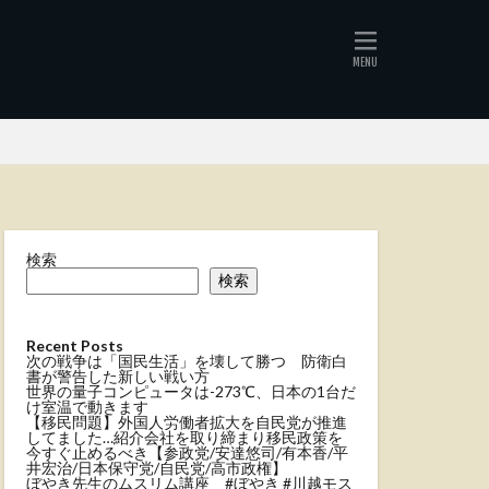
検索
検索
Recent Posts
次の戦争は「国民生活」を壊して勝つ 防衛白
書が警告した新しい戦い方
世界の量子コンピュータは-273℃、日本の1台だ
け室温で動きます
【移民問題】外国人労働者拡大を自民党が推進
してました…紹介会社を取り締まり移民政策を
今すぐ止めるべき【参政党/安達悠司/有本香/平
井宏治/日本保守党/自民党/高市政権】
ぼやき先生のムスリム講座 #ぼやき #川越モス