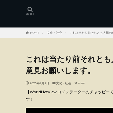
HOME
文化・社会
これは当たり前それとも人権の
これは当たり前それとも
意見お願いします。
2025年9月2日
文化・社会
view
【WorldNetView コメンテーターのチャッ
す！