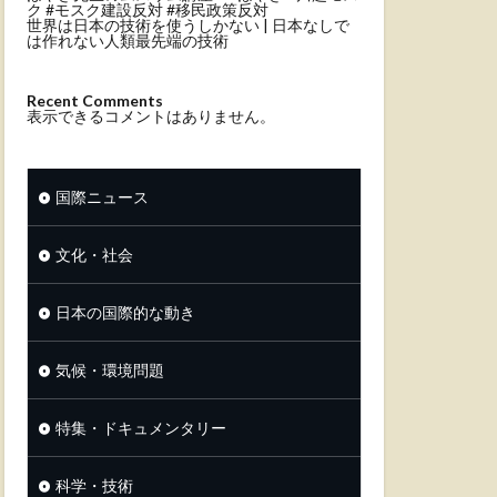
ク #モスク建設反対 #移民政策反対
世界は日本の技術を使うしかない | 日本なしで
は作れない人類最先端の技術
Recent Comments
表示できるコメントはありません。
国際ニュース
文化・社会
日本の国際的な動き
気候・環境問題
特集・ドキュメンタリー
科学・技術