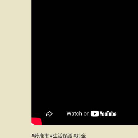
#鈴鹿市 #生活保護 #お金