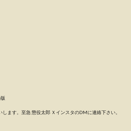
e版
いします。至急 懲役太郎 ＸインスタのDMに連絡下さい。