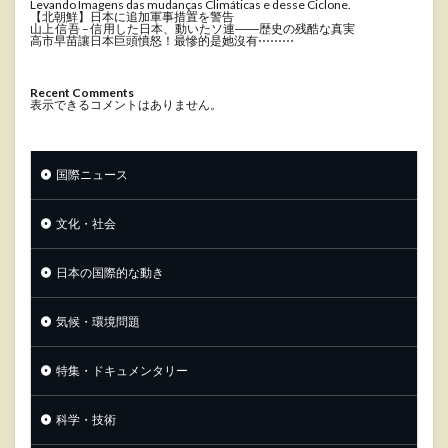
Levando Imagens das mudanças Climáticas e desse Ciclone.
【北朝鮮】日本に追加軍事措置を警告
山上 信吾 – 信用した日本、動いたソ連――歴史の残酷な真実
高市早苗讓日本巨頭憤怒！最慘的是她沒有⋯⋯⋯
Recent Comments
表示できるコメントはありません。
国際ニュース
文化・社会
日本の国際的な動き
気候・環境問題
特集・ドキュメンタリー
科学・技術