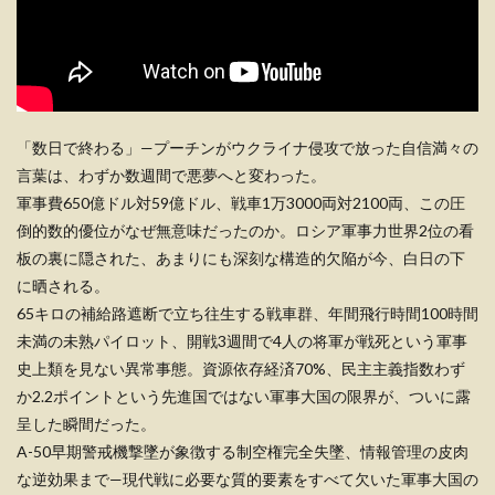
「数日で終わる」—プーチンがウクライナ侵攻で放った自信満々の
言葉は、わずか数週間で悪夢へと変わった。
軍事費650億ドル対59億ドル、戦車1万3000両対2100両、この圧
倒的数的優位がなぜ無意味だったのか。ロシア軍事力世界2位の看
板の裏に隠された、あまりにも深刻な構造的欠陥が今、白日の下
に晒される。
65キロの補給路遮断で立ち往生する戦車群、年間飛行時間100時間
未満の未熟パイロット、開戦3週間で4人の将軍が戦死という軍事
史上類を見ない異常事態。資源依存経済70%、民主主義指数わず
か2.2ポイントという先進国ではない軍事大国の限界が、ついに露
呈した瞬間だった。
A-50早期警戒機撃墜が象徴する制空権完全失墜、情報管理の皮肉
な逆効果まで—現代戦に必要な質的要素をすべて欠いた軍事大国の