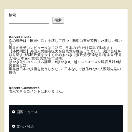
検索
検索
Recent Posts
次の戦争は「国民生活」を壊して勝つ 防衛白書が警告した新しい戦い
方
世界の量子コンピュータは-273℃、日本の1台だけ室温で動きます
【移民問題】外国人労働者拡大を自民党が推進してました…紹介会社を
取り締まり移民政策を今すぐ止めるべき【参政党/安達悠司/有本香/平井
宏治/日本保守党/自民党/高市政権】
ぼやき先生のムスリム講座 #ぼやき #川越モスク #モスク建設反対 #移
民政策反対
世界は日本の技術を使うしかない | 日本なしでは作れない人類最先端の
技術
Recent Comments
表示できるコメントはありません。
国際ニュース
文化・社会