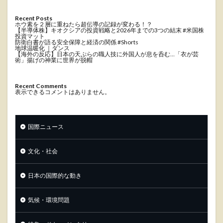
Recent Posts
ホウ素を２層に重ねたら超伝導の記録が変わる！？
【半導体株】キオクシアの投資戦略と2026年までの3つの結末 #米国株
投資マット
防衛白書が語る安全保障と経済の関係 #Shorts
地球温暖化 ｜ダンス
【海外の反応】日本の天ぷらの職人技に外国人が息を呑む…「衣が芸
術」揚げの神業に世界が脱帽
Recent Comments
表示できるコメントはありません。
国際ニュース
文化・社会
日本の国際的な動き
気候・環境問題