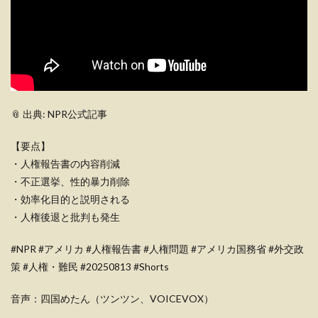
📎 出典: NPR公式記事
【要点】
・人権報告書の内容削減
・不正選挙、性的暴力削除
・効率化目的と説明される
・人権後退と批判も発生
#NPR #アメリカ #人権報告書 #人権問題 #アメリカ国務省 #外交政
策 #人権・難民 #20250813 #Shorts
音声：四国めたん（ツンツン、VOICEVOX）