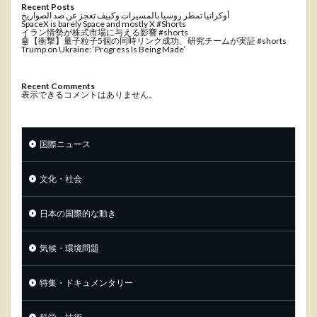
Recent Posts
أوكرانيا تمطر روسيا بالمسيرات وكييف تعجز عن صد الصواريخ
SpaceX is barely Space and mostly X #Shorts
イラン情勢が株式市場に与える影響 #shorts
🤖【衝撃】量子粒子5個の同時リンク成功、研究チームが実証 #shorts
Trump on Ukraine: ‘Progress Is Being Made’
Recent Comments
表示できるコメントはありません。
国際ニュース
文化・社会
日本の国際的な動き
気候・環境問題
特集・ドキュメンタリー