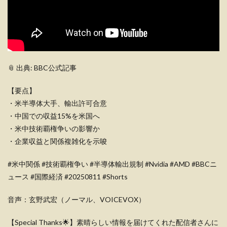
📎 出典: BBC公式記事
【要点】
・米半導体大手、輸出許可合意
・中国での収益15%を米国へ
・米中技術覇権争いの影響か
・企業収益と関係複雑化を示唆
#米中関係 #技術覇権争い #半導体輸出規制 #Nvidia #AMD #BBCニ
ュース #国際経済 #20250811 #Shorts
音声：玄野武宏（ノーマル、VOICEVOX）
【Special Thanks🌟】素晴らしい情報を届けてくれた配信者さんに