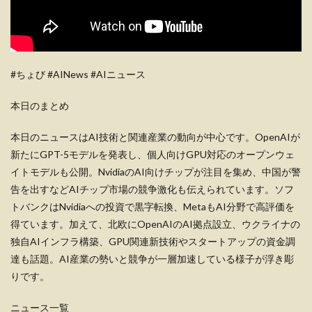
#ちょび #AINews #AIニュース
本日のまとめ
本日のニュースはAI技術と関連産業の動向が中心です。OpenAIが
新たにGPT-5モデルを発表し、個人向けGPU対応のオープンウェ
イトモデルも公開。NvidiaのAI向けチップが注目を集め、中国が警
告を出すなどAIチップ市場の競争激化も伝えられています。ソフ
トバンクはNvidiaへの投資で黒字転換、MetaもAI分野で高評価を
得ています。加えて、北欧にOpenAIのAI拠点設立、ウクライナの
独自AIインフラ構築、GPU関連新技術やスタートアップの資金調
達も話題。AI産業の勢いと競争が一層加速している様子が浮き彫
りです。
ニュース一覧