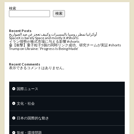
検索
検索
Recent Posts
أوكرانيا تمطر روسيا بالمسيرات وكييف تعجز عن صد الصواريخ
SpaceX is barely Space and mostly X #Shorts
イラン情勢が株式市場に与える影響 #shorts
🤖【衝撃】量子粒子5個の同時リンク成功、研究チームが実証 #shorts
Trump on Ukraine: ‘Progress Is Being Made’
Recent Comments
表示できるコメントはありません。
国際ニュース
文化・社会
日本の国際的な動き
気候・環境問題