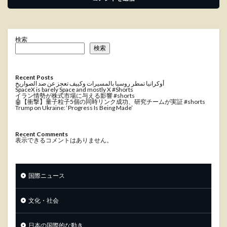
検索
検索
Recent Posts
أوكرانيا تمطر روسيا بالمسيرات وكييف تعجز عن صد الصواريخ
SpaceX is barely Space and mostly X #Shorts
イラン情勢が株式市場に与える影響 #shorts
🤖【衝撃】量子粒子5個の同時リンク成功、研究チームが実証 #shorts
Trump on Ukraine: ‘Progress Is Being Made’
Recent Comments
表示できるコメントはありません。
国際ニュース
文化・社会
日本の国際的な動き