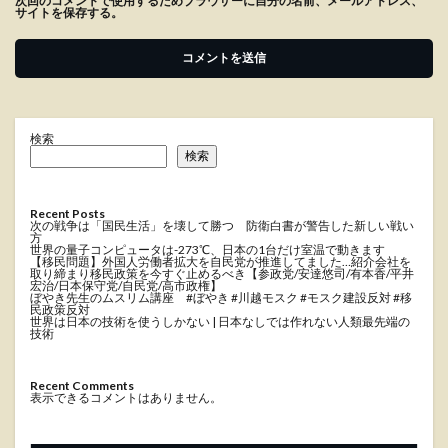
次回のコメントで使用するためブラウザーに自分の名前、メールアドレス、
サイトを保存する。
検索
検索
Recent Posts
次の戦争は「国民生活」を壊して勝つ 防衛白書が警告した新しい戦い
方
世界の量子コンピュータは-273℃、日本の1台だけ室温で動きます
【移民問題】外国人労働者拡大を自民党が推進してました…紹介会社を
取り締まり移民政策を今すぐ止めるべき【参政党/安達悠司/有本香/平井
宏治/日本保守党/自民党/高市政権】
ぼやき先生のムスリム講座 #ぼやき #川越モスク #モスク建設反対 #移
民政策反対
世界は日本の技術を使うしかない | 日本なしでは作れない人類最先端の
技術
Recent Comments
表示できるコメントはありません。