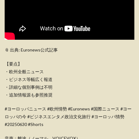
📎 出典: Euronews公式記事
【要点】
・欧州全般ニュース
・ビジネス等幅広く報道
・詳細な個別事例は不明
・追加情報源も参照推奨
#ヨーロッパニュース #欧州情勢 #Euronews #国際ニュース #ヨー
ロッパの今 #ビジネスエンタメ政治文化旅行 #ヨーロッパ情勢
#20250630 #Shorts
音声：離途（ノーマル、VOICEVOX）