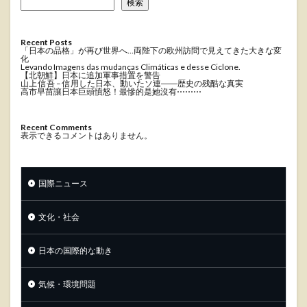
検索
Recent Posts
「日本の品格」が再び世界へ…両陛下の欧州訪問で見えてきた大きな変
化
Levando Imagens das mudanças Climáticas e desse Ciclone.
【北朝鮮】日本に追加軍事措置を警告
山上 信吾 – 信用した日本、動いたソ連――歴史の残酷な真実
高市早苗讓日本巨頭憤怒！最慘的是她沒有⋯⋯⋯
Recent Comments
表示できるコメントはありません。
国際ニュース
文化・社会
日本の国際的な動き
気候・環境問題