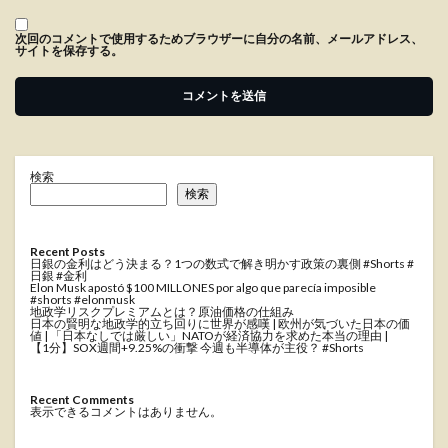
次回のコメントで使用するためブラウザーに自分の名前、メールアドレス、
サイトを保存する。
検索
検索
Recent Posts
日銀の金利はどう決まる？1つの数式で解き明かす政策の裏側 #Shorts #
日銀 #金利
Elon Musk apostó $100 MILLONES por algo que parecía imposible
#shorts #elonmusk
地政学リスクプレミアムとは？原油価格の仕組み
日本の賢明な地政学的立ち回りに世界が感嘆 | 欧州が気づいた日本の価
値 | 「日本なしでは厳しい」NATOが経済協力を求めた本当の理由 |
【1分】SOX週間+9.25%の衝撃 今週も半導体が主役？ #Shorts
Recent Comments
表示できるコメントはありません。