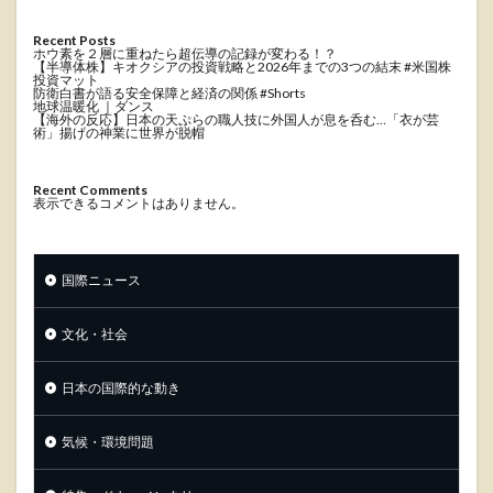
Recent Posts
ホウ素を２層に重ねたら超伝導の記録が変わる！？
【半導体株】キオクシアの投資戦略と2026年までの3つの結末 #米国株
投資マット
防衛白書が語る安全保障と経済の関係 #Shorts
地球温暖化 ｜ダンス
【海外の反応】日本の天ぷらの職人技に外国人が息を呑む…「衣が芸
術」揚げの神業に世界が脱帽
Recent Comments
表示できるコメントはありません。
国際ニュース
文化・社会
日本の国際的な動き
気候・環境問題