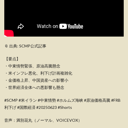
📎 出典: SCMP公式記事
【要点】
・中東情勢緊張、原油高騰懸念
・米インフレ悪化、利下げ計画複雑化
・金価格上昇、中国資産への影響小
・世界経済全体への悪影響も懸念
#SCMP #米イラン #中東情勢 #ホルムズ海峡 #原油価格高騰 #FRB
利下げ #国際経済 #20250623 #Shorts
音声：満別花丸（ノーマル、VOICEVOX）