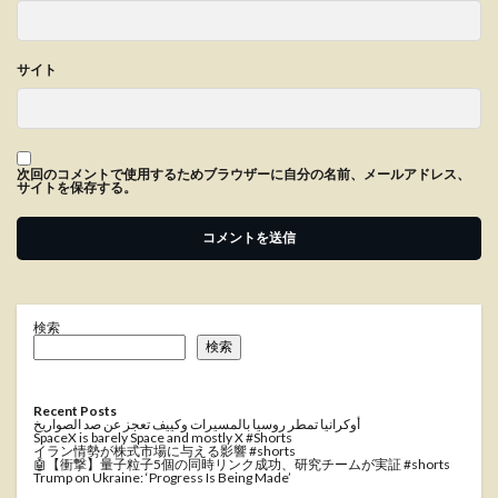
サイト
次回のコメントで使用するためブラウザーに自分の名前、メールアドレス、
サイトを保存する。
検索
検索
Recent Posts
أوكرانيا تمطر روسيا بالمسيرات وكييف تعجز عن صد الصواريخ
SpaceX is barely Space and mostly X #Shorts
イラン情勢が株式市場に与える影響 #shorts
🤖【衝撃】量子粒子5個の同時リンク成功、研究チームが実証 #shorts
Trump on Ukraine: ‘Progress Is Being Made’