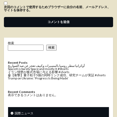
次回のコメントで使用するためブラウザーに自分の名前、メールアドレス、
サイトを保存する。
検索
検索
Recent Posts
أوكرانيا تمطر روسيا بالمسيرات وكييف تعجز عن صد الصواريخ
SpaceX is barely Space and mostly X #Shorts
イラン情勢が株式市場に与える影響 #shorts
🤖【衝撃】量子粒子5個の同時リンク成功、研究チームが実証 #shorts
Trump on Ukraine: ‘Progress Is Being Made’
Recent Comments
表示できるコメントはありません。
国際ニュース