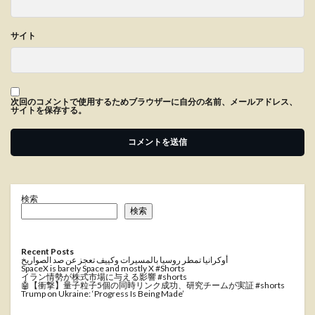
サイト
次回のコメントで使用するためブラウザーに自分の名前、メールアドレス、
サイトを保存する。
検索
検索
Recent Posts
أوكرانيا تمطر روسيا بالمسيرات وكييف تعجز عن صد الصواريخ
SpaceX is barely Space and mostly X #Shorts
イラン情勢が株式市場に与える影響 #shorts
🤖【衝撃】量子粒子5個の同時リンク成功、研究チームが実証 #shorts
Trump on Ukraine: ‘Progress Is Being Made’