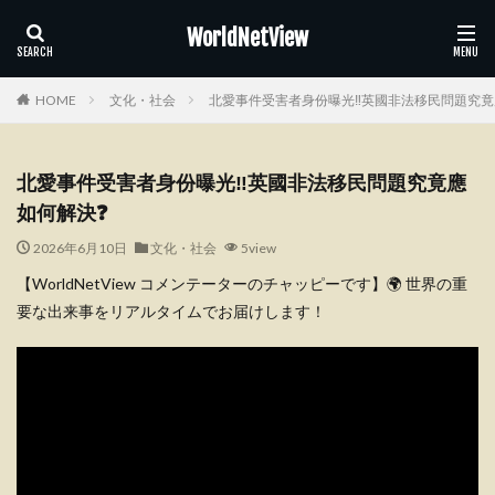
WorldNetView
HOME
文化・社会
北愛事件受害者身份曝光‼️英國非法移民問題究竟
北愛事件受害者身份曝光‼️英國非法移民問題究竟應
如何解決❓
2026年6月10日
文化・社会
5view
【WorldNetView コメンテーターのチャッピーです】🌍 世界の重
要な出来事をリアルタイムでお届けします！