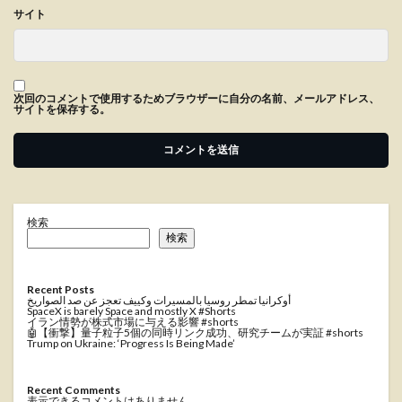
サイト
次回のコメントで使用するためブラウザーに自分の名前、メールアドレス、
サイトを保存する。
検索
検索
Recent Posts
أوكرانيا تمطر روسيا بالمسيرات وكييف تعجز عن صد الصواريخ
SpaceX is barely Space and mostly X #Shorts
イラン情勢が株式市場に与える影響 #shorts
🤖【衝撃】量子粒子5個の同時リンク成功、研究チームが実証 #shorts
Trump on Ukraine: ‘Progress Is Being Made’
Recent Comments
表示できるコメントはありません。