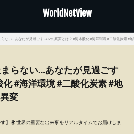
WorldNetView
止まらない…あなたが見過ごすCO2の真実とは？ #海水酸化 #海洋環境 #二酸化炭素 #地
が止まらない…あなたが見過ごす
化 #海洋環境 #二酸化炭素 #地
の異変
ピーです】🌍 世界の重要な出来事をリアルタイムでお届けしま