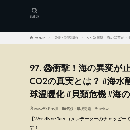
HOME
気候・環境問題
97. 😱衝撃！海の異変が
97. 😱衝撃！海の異変
CO2の真実とは？ #海水酸
球温暖化 #貝類危機 #海
2026年5月19日
気候・環境問題
4view
【WorldNetView コメンテーターのチャッ
す！