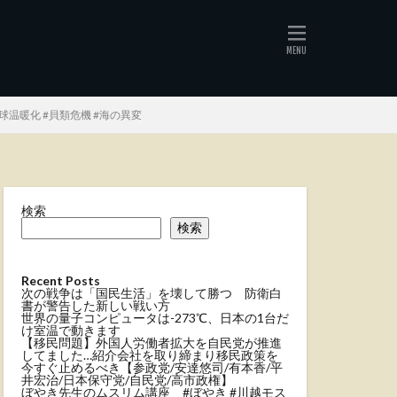
球温暖化 #貝類危機 #海の異変
検索
検索
Recent Posts
次の戦争は「国民生活」を壊して勝つ 防衛白
書が警告した新しい戦い方
世界の量子コンピュータは-273℃、日本の1台だ
け室温で動きます
【移民問題】外国人労働者拡大を自民党が推進
してました…紹介会社を取り締まり移民政策を
今すぐ止めるべき【参政党/安達悠司/有本香/平
井宏治/日本保守党/自民党/高市政権】
ぼやき先生のムスリム講座 #ぼやき #川越モス