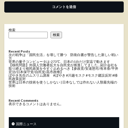
検索
検索
Recent Posts
次の戦争は「国民生活」を壊して勝つ 防衛白書が警告した新しい戦い
方
世界の量子コンピュータは-273℃、日本の1台だけ室温で動きます
【移民問題】外国人労働者拡大を自民党が推進してました…紹介会社を
取り締まり移民政策を今すぐ止めるべき【参政党/安達悠司/有本香/平井
宏治/日本保守党/自民党/高市政権】
ぼやき先生のムスリム講座 #ぼやき #川越モスク #モスク建設反対 #移
民政策反対
世界は日本の技術を使うしかない | 日本なしでは作れない人類最先端の
技術
Recent Comments
表示できるコメントはありません。
国際ニュース