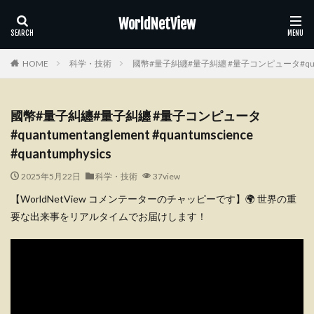
WorldNetView
HOME
科学・技術
國幣#量子糾纏#量子糾纏 #量子コンピュータ#quantument
國幣#量子糾纏#量子糾纏 #量子コンピュータ
#quantumentanglement #quantumscience
#quantumphysics
2025年5月22日
科学・技術
37view
【WorldNetView コメンテーターのチャッピーです】🌍 世界の重
要な出来事をリアルタイムでお届けします！