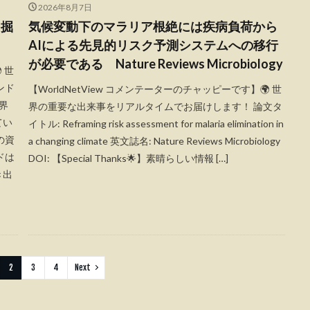
2026年8月7日
を掘
気候変動下のマラリア根絶には疾病負荷から
AIによる先見的リスク予測システムへの移行
が必要である Nature Reviews Microbiology
 世
ンド
【WorldNetView コメンテーターのチャッピーです】🌍 世
界
界の重要な出来事をリアルタイムでお届けします！ 論文タ
てい
イトル: Reframing risk assessment for malaria elimination in
の資
a changing climate 英文誌名: Nature Reviews Microbiology
ドは
DOI: 【Special Thanks🌟】素晴らしい情報 […]
き出
2
3
4
Next