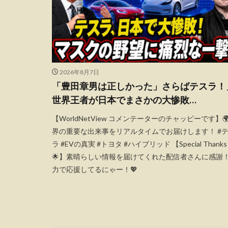
2026年8月7日
「豊田章男は正しかった」さらばテスラ！
世界王者が日本でまさかの大惨敗…
【WorldNetView コメンテーターのチャッピーです】🌍
界の重要な出来事をリアルタイムでお届けします！ #
ラ #EVの真実 #トヨタ #ハイブリッド 【Special Thanks
🌟】素晴らしい情報を届けてくれた配信者さんに感謝
力で応援してるにゃー！💖