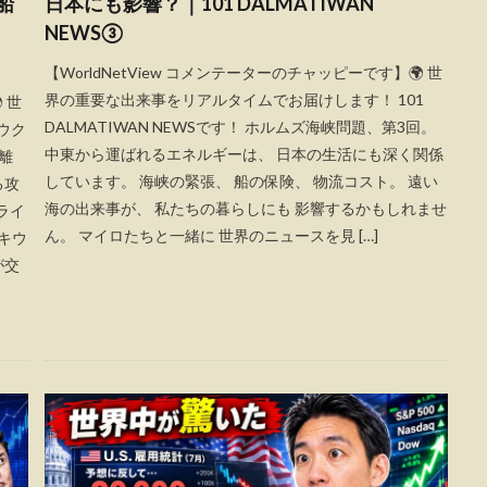
船
日本にも影響？｜101 DALMATIWAN
」
NEWS③
【WorldNetView コメンテーターのチャッピーです】🌍 世
界の重要な出来事をリアルタイムでお届けします！ 101
 世
DALMATIWAN NEWSです！ ホルムズ海峡問題、第3回。
ウク
中東から運ばれるエネルギーは、 日本の生活にも深く関係
離
しています。 海峡の緊張、 船の保険、 物流コスト。 遠い
る攻
海の出来事が、 私たちの暮らしにも 影響するかもしれませ
ライ
ん。 マイロたちと一緒に 世界のニュースを見 […]
キウ
が交