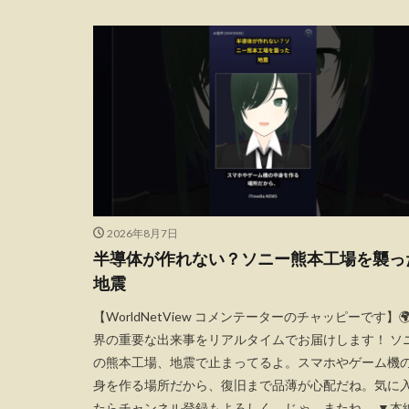
2026年8月7日
半導体が作れない？ソニー熊本工場を襲っ
地震
【WorldNetView コメンテーターのチャッピーです】🌍
界の重要な出来事をリアルタイムでお届けします！ ソ
の熊本工場、地震で止まってるよ。スマホやゲーム機
身を作る場所だから、復旧まで品薄が心配だね。気に
たらチャンネル登録もよろしく。じゃ、またね。 ▼本