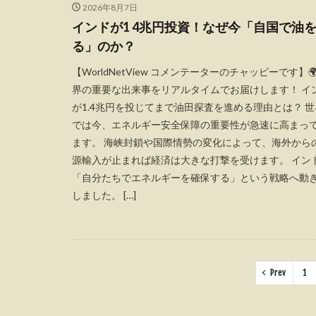
2026年8月7日
インドが1 4兆円投資！なぜ今「自国で油
る」のか？
【WorldNetView コメンテーターのチャッピーです】🌍
界の重要な出来事をリアルタイムでお届けします！ イ
が1.4兆円を投じてまで油田探査を進める理由とは？ 世
では今、エネルギー安全保障の重要性が急速に高まっ
ます。 海峡封鎖や国際情勢の変化によって、海外から
源輸入が止まれば経済は大きな打撃を受けます。 イン
「自分たちでエネルギーを確保する」という戦略へ動
しました。 […]
Prev
1