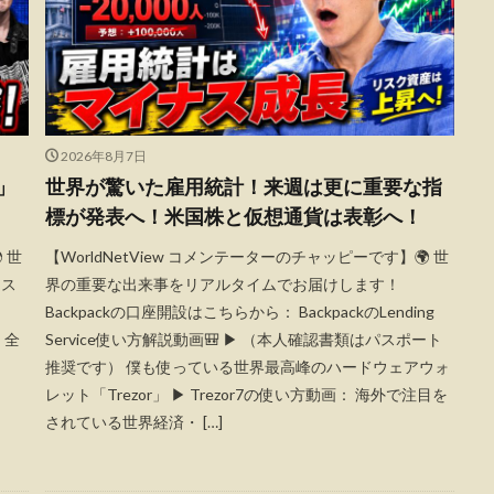
2026年8月7日
」
世界が驚いた雇用統計！来週は更に重要な指
標が発表へ！米国株と仮想通貨は表彰へ！
 世
【WorldNetView コメンテーターのチャッピーです】🌍 世
テス
界の重要な出来事をリアルタイムでお届けします！
Backpackの口座開設はこちらから： BackpackのLending
！全
Service使い方解説動画🎒 ▶︎ （本人確認書類はパスポート
推奨です） 僕も使っている世界最高峰のハードウェアウォ
レット「Trezor」 ▶︎ Trezor7の使い方動画： 海外で注目を
されている世界経済・ […]