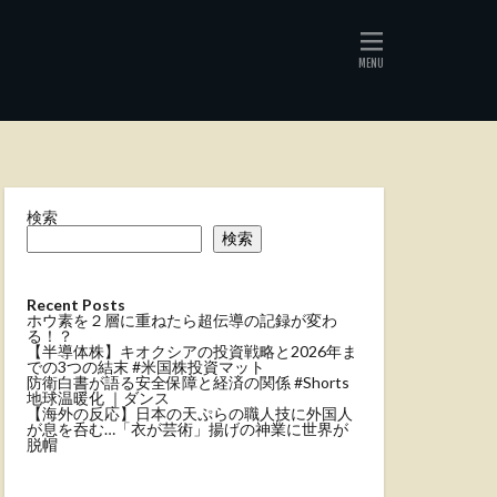
検索
検索
Recent Posts
ホウ素を２層に重ねたら超伝導の記録が変わ
る！？
【半導体株】キオクシアの投資戦略と2026年ま
での3つの結末 #米国株投資マット
防衛白書が語る安全保障と経済の関係 #Shorts
地球温暖化 ｜ダンス
【海外の反応】日本の天ぷらの職人技に外国人
が息を呑む…「衣が芸術」揚げの神業に世界が
脱帽