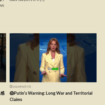
WS
2026年8月7日
と感
😱Putin’s Warning: Long War and Territorial
Claims