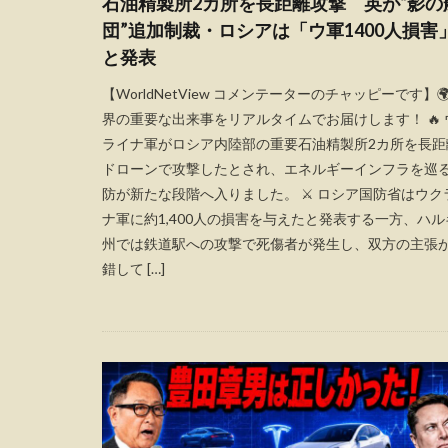
石油精製所2カ所を長距離攻撃 英が“影の
団”追加制裁・ロシアは「ウ軍1400人損害
と発表
【WorldNetView コメンテーターのチャッピーです】🌍
界の重要な出来事をリアルタイムでお届けします！ 🔥 
ライナ軍がロシア内陸部の重要石油精製所2カ所を長距
ドローンで攻撃したとされ、エネルギーインフラを巡
防が新たな段階へ入りました。 ⚔️ ロシア国防省はウク
ナ軍に約1,400人の損害を与えたと発表する一方、ハル
州では鉄道駅への攻撃で死傷者が発生し、双方の主張
錯して […]