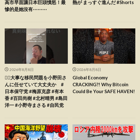
高市早苗讓日本巨頭憤怒！最
熱が まっすぐ進んだ #Shorts
慘的是她沒有⋯⋯⋯
2026年8月8日
2026年8月8日
😮‍💨大事な移民問題を小野田さ
Global Economy
んに任せていて大丈夫か #
CRACKING?! Why Bitcoin
日本保守党 #梅原克彦 #有本
Could Be Your SAFE HAVEN!
香 #百田尚樹 #北村晴男 #島田
洋一 #小野寺まさる #自民党