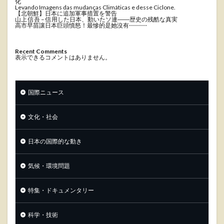
化
Levando Imagens das mudanças Climáticas e desse Ciclone.
【北朝鮮】日本に追加軍事措置を警告
山上 信吾 – 信用した日本、動いたソ連――歴史の残酷な真実
高市早苗讓日本巨頭憤怒！最慘的是她沒有⋯⋯⋯
Recent Comments
表示できるコメントはありません。
国際ニュース
文化・社会
日本の国際的な動き
気候・環境問題
特集・ドキュメンタリー
科学・技術