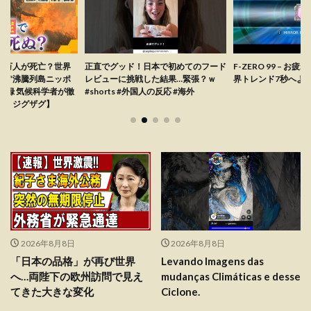
5万人が死亡？世界
正直でグッド！日本で初めてのフード
F-ZERO 99 – お
で“沸騰列島ニッポ
レビューに挑戦した結果…緊張？ｗ
界トレンド7秒へよ
記録 気候科学者が徹
#shorts #外国人の反応 #海外
ス ジグザグ】
2026年8月8日
2026年8月8日
「日本の品格」が再び世界
Levando Imagens das
へ…両陛下の欧州訪問で見え
mudanças Climáticas e desse
てきた大きな変化
Ciclone.