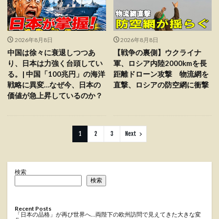
2026年8月8日
2026年8月8日
中国は徐々に衰退しつつあ
【戦争の裏側】ウクライナ
り、日本は力強く台頭してい
軍、ロシア内陸2000kmを長
る。| 中国「100兆円」の海洋
距離ドローン攻撃 物流網を
戦略に異変…なぜ今、日本の
直撃、ロシアの防空網に衝撃
価値が急上昇しているのか？
1
2
3
Next
検索
検索
Recent Posts
「日本の品格」が再び世界へ…両陛下の欧州訪問で見えてきた大きな変