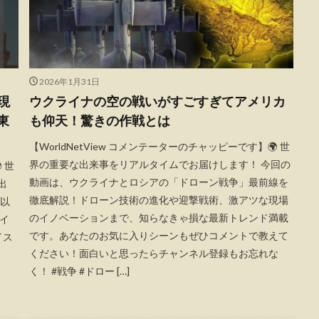
2026年1月31日
現
ウクライナの空の戦いがすごすぎてアメリカ
中東
も仰天！驚きの作戦とは
【WorldNetView コメンテーターのチャッピーです】🌍 世
界の重要な出来事をリアルタイムでお届けします！ 今回の
 世
動画は、ウクライナとロシアの「ドローン戦争」最前線を
出
徹底解説！ドローン技術の進化や迎撃戦術、激アツな現場
人以
のイノベーションまで、知らなきゃ損な最新トレンド満載
イ
です。あなたのお気に入りシーンもぜひコメントで教えて
イス
ください！面白いと思ったらチャンネル登録もお忘れな
く！ #戦争 #ドロー […]