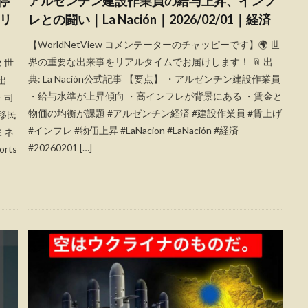
停
アルゼンチン建設作業員の給与上昇、インフ
メリ
レとの闘い｜La Nación｜2026/02/01｜経済
【WorldNetView コメンテーターのチャッピーです】🌍 世
界の重要な出来事をリアルタイムでお届けします！ 📎 出
 世
典: La Nación公式記事 【要点】 ・アルゼンチン建設作業員
出
・給与水準が上昇傾向 ・高インフレが背景にある ・賃金と
・司
物価の均衡が課題 #アルゼンチン経済 #建設作業員 #賃上げ
移民
#インフレ #物価上昇 #LaNacion #LaNación #経済
ミネ
#20260201 […]
rts