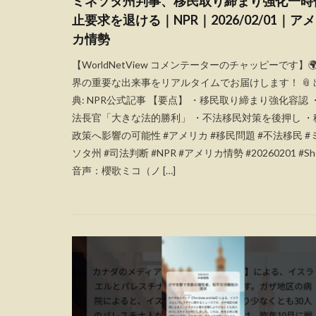
ミネソタ州判事、移民取り締まり強化一時
止要求を退ける｜NPR｜2026/02/01｜ア
カ情勢
【WorldNetView コメンテーターのチャッピーです】🌍
界の重要な出来事をリアルタイムでお届けします！ 📎 
典: NPR公式記事 【要点】 ・移民取り締まり強化容認 
法長官「大きな法的勝利」 ・不法移民対策を後押し ・
政策へ影響の可能性 #アメリカ #移民問題 #不法移民 #
ソタ州 #司法判断 #NPR #アメリカ情勢 #20260201 #Sho
音声：櫻歌ミコ（ノ […]