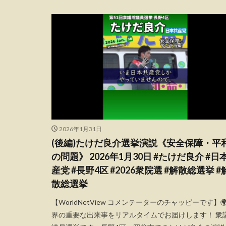
2026年1月31日
(後編)たけだ良介選挙演説《安全保障・平
の問題》 2026年1月30日 #たけだ良介 #日
産党 #長野4区 #2026衆院選 #解散総選挙 #
散総選挙
【WorldNetView コメンテーターのチャッピーです】🌍
界の重要な出来事をリアルタイムでお届けします！ 衆