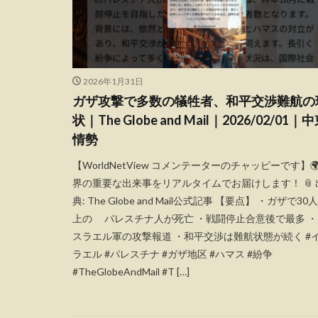
2026年1月31日
ガザ攻撃で多数の犠牲者、和平交渉難航の
状｜The Globe and Mail｜2026/02/01｜
情勢
【WorldNetView コメンテーターのチャッピーです】🌍
界の重要な出来事をリアルタイムでお届けします！ 📎 
典: The Globe and Mail公式記事 【要点】 ・ガザで30
上の パレスチナ人が死亡 ・戦闘停止合意後で最多 ・
スラエル軍の攻撃報道 ・和平交渉は難航状態が続く #
ラエル #パレスチナ #ガザ地区 #ハマス #紛争
#TheGlobeAndMail #T […]