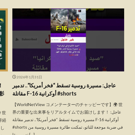
2026年1月31日
！
عاجل: مسيرة روسية تسقط “فخر أمريكا”.. تدمير
影
مقاتلة F-16 أوكرانية #shorts
【WorldNetView コメンテーターのチャッピーです】🌍 世
界の重要な出来事をリアルタイムでお届けします！ عاجل:
 世
مسيرة روسية تسقط “فخر أمريكا”.. تدمير مقاتلة F-16 أوكرانية
界経
#shorts في ضربة موجعة للناتو، تمكنت طائرة مسيرة روسية من
まし
تدمير مقا […]