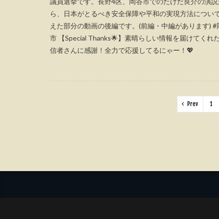
議員選挙です。長野4区、岡谷市でのたけだ良介の演説
ら、日本がとるべき安全保障や平和の実現方法につい
えた部分の動画の後編です。(前編・中編があります) #
市 【Special Thanks🌟】素晴らしい情報を届けてくれ
信者さんに感謝！全力で応援してるにゃー！💖
Prev
1