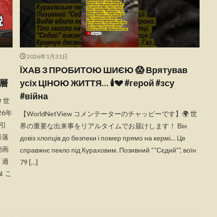
2026年1月31日
ЇХАВ З ПРОБИТОЮ ШИЄЮ 😱 Врятував
層
усіх ЦІНОЮ ЖИТТЯ… 🕯️💔 #герой #зсу
#війна
 世
6年
【WorldNetView コメンテーターのチャッピーです】🌍 世
引
界の重要な出来事をリアルタイムでお届けします！ Він
暴落
довіз хлопців до безпеки і помер прямо на кермі… Це
動画
справжнє пекло під Кураховим. Позивний “”Сєдий””, воїн
、過
79 […]
 こ