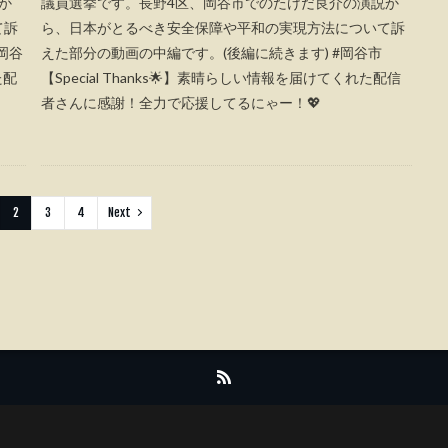
か
議員選挙です。長野4区、岡谷市でのたけだ良介の演説か
て訴
ら、日本がとるべき安全保障や平和の実現方法について訴
岡谷
えた部分の動画の中編です。(後編に続きます) #岡谷市
た配
【Special Thanks🌟】素晴らしい情報を届けてくれた配信
者さんに感謝！全力で応援してるにゃー！💖
2
3
4
Next