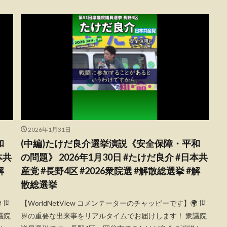
2026年1月31日
和
(中編)たけだ良介選挙演説《安全保障・平和
本共
の問題》 2026年1月30日 #たけだ良介 #日本共
解
産党 #長野4区 #2026衆院選 #解散総選挙 #解
散総選挙
 世
【WorldNetView コメンテーターのチャッピーです】🌍 世
議院
界の重要な出来事をリアルタイムでお届けします！ 衆議院