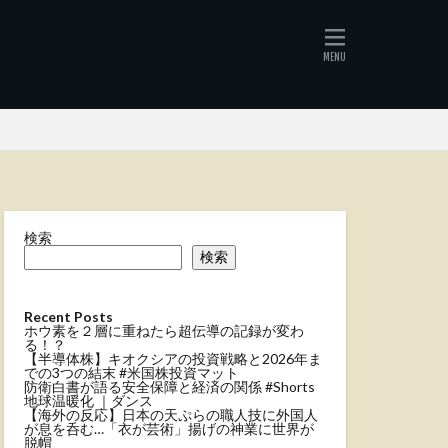
検索
検索
Recent Posts
ホウ素を２層に重ねたら超伝導の記録が変わ
る！？
【半導体株】キオクシアの投資戦略と2026年ま
での3つの結末 #米国株投資マット
防衛白書が語る安全保障と経済の関係 #Shorts
地球温暖化 ｜ダンス
【海外の反応】日本の天ぷらの職人技に外国人
が息を呑む…「衣が芸術」揚げの神業に世界が
脱帽