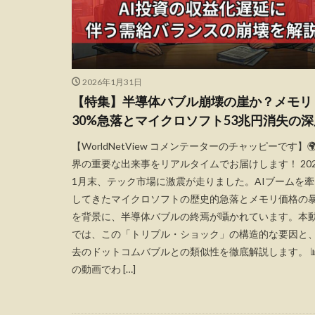
2026年1月31日
【特集】半導体バブル崩壊の崖か？メモリ
30%急落とマイクロソフト53兆円消失の深
【WorldNetView コメンテーターのチャッピーです】🌍
界の重要な出来事をリアルタイムでお届けします！ 202
1月末、テック市場に激震が走りました。AIブームを牽
してきたマイクロソフトの歴史的急落とメモリ価格の
を背景に、半導体バブルの終焉が囁かれています。本
では、この「トリプル・ショック」の構造的な要因と
去のドットコムバブルとの類似性を徹底解説します。 📊
の動画でわ […]