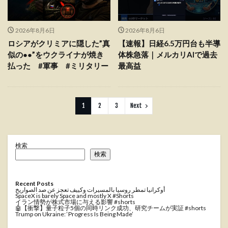
2026年8月6日
2026年8月6日
ロシアがクリミアに隠した”真
【速報】日経6.5万円台も半導
似の●●”をウクライナが焼き
体株急落｜メルカリAIで過去
払った #軍事 #ミリタリー
最高益
1
2
3
Next
検索
検索
Recent Posts
أوكرانيا تمطر روسيا بالمسيرات وكييف تعجز عن صد الصواريخ
SpaceX is barely Space and mostly X #Shorts
イラン情勢が株式市場に与える影響 #shorts
🤖【衝撃】量子粒子5個の同時リンク成功、研究チームが実証 #shorts
Trump on Ukraine: ‘Progress Is Being Made’