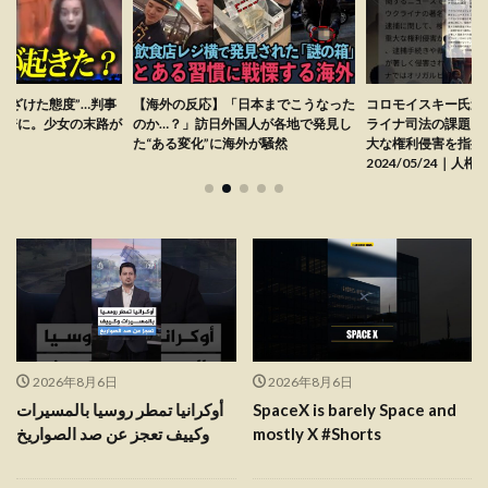
ふざけた態度”…判事
【海外の反応】「日本までこうなった
コロモイスキー氏逮
゙倍に。少女の末路が
のか…？」訪日外国人が各地で発見し
ライナ司法の課題：
た“ある変化”に海外が騒然
大な権利侵害を指摘｜
2024/05/24｜人
2026年8月6日
2026年8月6日
أوكرانيا تمطر روسيا بالمسيرات
SpaceX is barely Space and
وكييف تعجز عن صد الصواريخ
mostly X #Shorts