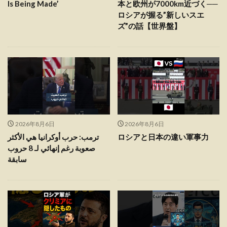
Is Being Made’
本と欧州が7000km近づく──
ロシアが握る”新しいスエ
ズ”の話【世界盤】
2026年8月6日
2026年8月6日
ترمب: حرب أوكرانيا هي الأكثر
ロシアと日本の違い軍事力
صعوبة رغم إنهائي لـ 8 حروب
سابقة