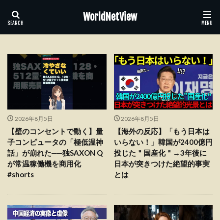
WorldNetView
2026年8月5日
2026年8月5日
【壁のコンセントで動く】量
【海外の反応】「もう日本は
子コンピュータの「極低温神
いらない！」韓国が2400億円
話」が崩れた──独SAXON Q
投じた＂国産化＂→3年後に
が常温稼働機を商用化
日本が突きつけた絶望的事実
#shorts
とは