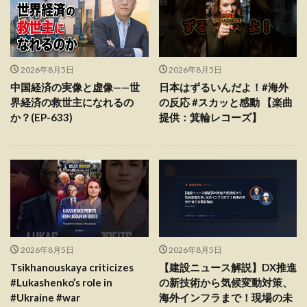
2026年8月5日
2026年8月5日
中国経済の実像と虚像——世
日本はずるいんだよ！#海外
界経済の救世主になれるの
の反応 #スカッと感動 【楽曲
か？(EP-633)
提供：箕輪レコーズ】
2026年8月5日
2026年8月5日
Tsikhanouskaya criticizes
【建設ニュース解説】DX推進
#Lukashenko’s role in
の新技術から気候変動対策、
#Ukraine #war
海外インフラまで！現場の未