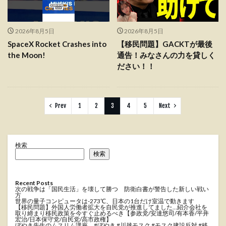
2026年8月5日
2026年8月5日
SpaceX Rocket Crashes into
【移民問題】GACKTが最後
the Moon!
通告！みなさんの力を貸しく
ださい！！
Prev
1
2
3
4
5
Next
検索
検索
Recent Posts
次の戦争は「国民生活」を壊して勝つ 防衛白書が警告した新しい戦い
方
世界の量子コンピュータは-273℃、日本の1台だけ室温で動きます
【移民問題】外国人労働者拡大を自民党が推進してました…紹介会社を
取り締まり移民政策を今すぐ止めるべき【参政党/安達悠司/有本香/平井
宏治/日本保守党/自民党/高市政権】
ぼやき先生のムスリム講座 #ぼやき #川越モスク #モスク建設反対 #移